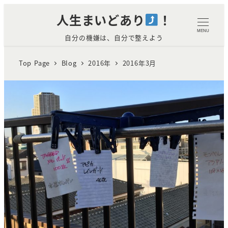
メ
人生まいどあり
！
イ
MENU
自分の機嫌は、自分で整えよう
ン
コ
Top Page
Blog
2016年
2016年3月
ン
テ
ン
ツ
TAGGED MEMO PADアウトドア
へ
仕様のメモ帳を乾燥とアイロンで
移
比較してみた
動
2018年10月25日
READ MORE