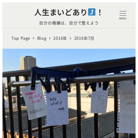
メ
人生まいどあり
！
イ
MENU
自分の機嫌は、自分で整えよう
ン
コ
Top Page
Blog
2016年
2016年7月
ン
テ
ン
ツ
TAGGED MEMO PADアウトドア
へ
仕様のメモ帳を乾燥とアイロンで
移
比較してみた
動
2018年10月25日
READ MORE