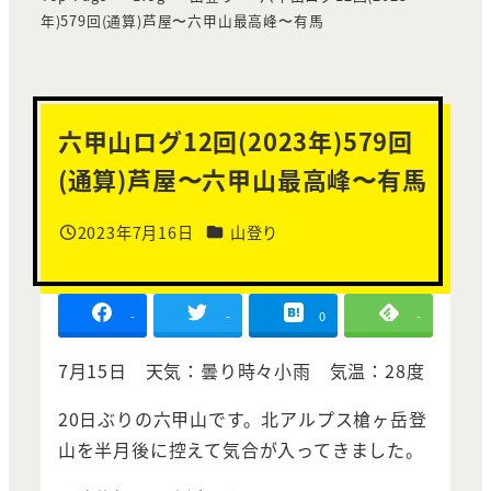
年)579回(通算)芦屋〜六甲山最高峰〜有馬
六甲山ログ12回(2023年)579回
(通算)芦屋〜六甲山最高峰〜有馬
カテゴリー
2023年7月16日
山登り
投稿日
-
-
0
-
7月15日 天気：曇り時々小雨 気温：28度
20日ぶりの六甲山です。北アルプス槍ヶ岳登
山を半月後に控えて気合が入ってきました。