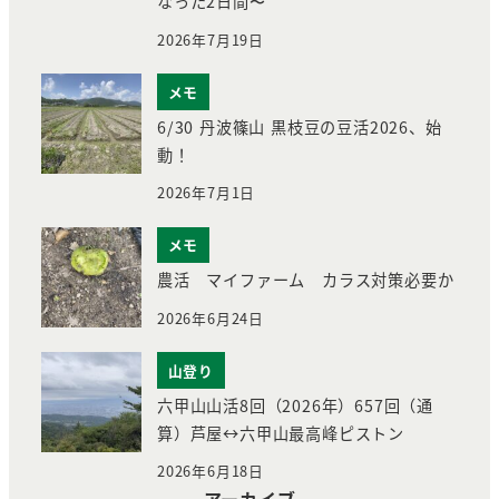
なった2日間〜
2026年7月19日
メモ
6/30 丹波篠山 黒枝豆の豆活2026、始
動！
2026年7月1日
メモ
農活 マイファーム カラス対策必要か
2026年6月24日
山登り
六甲山山活8回（2026年）657回（通
算）芦屋↔︎六甲山最高峰ピストン
2026年6月18日