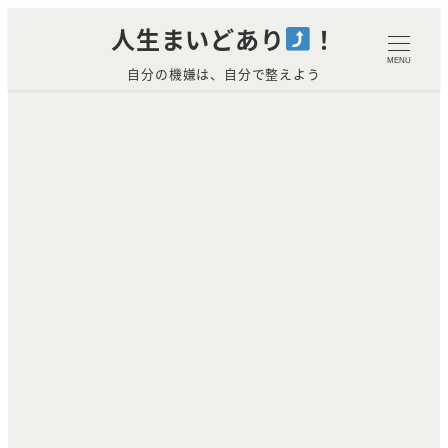
メ
人生まいどあり
！
イ
MENU
自分の機嫌は、自分で整えよう
ン
コ
ン
テ
ン
ツ
へ
移
動