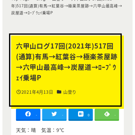
年)517回(通算)有馬→紅葉谷→極楽茶屋跡→六甲山最高峰→
炭屋道→ﾛｰﾌﾟｳｪｲ乗場P
六甲山ログ17回(2021年)517回
(通算)有馬→紅葉谷→極楽茶屋跡
→六甲山最高峰→炭屋道→ﾛｰﾌﾟｳ
ｪｲ乗場P
カテゴリー
2021年4月13日
山登り
投稿日
-
-
0
-
天気：晴 気温：9℃