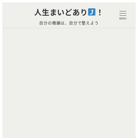
メ
人生まいどあり
！
イ
MENU
自分の機嫌は、自分で整えよう
ン
コ
ン
テ
ン
ツ
へ
移
動