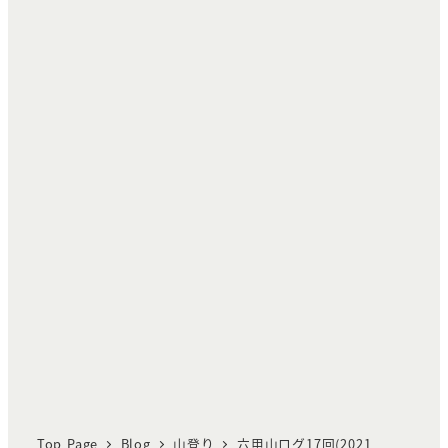
Top Page
Blog
山登り
六甲山ログ17回(2021