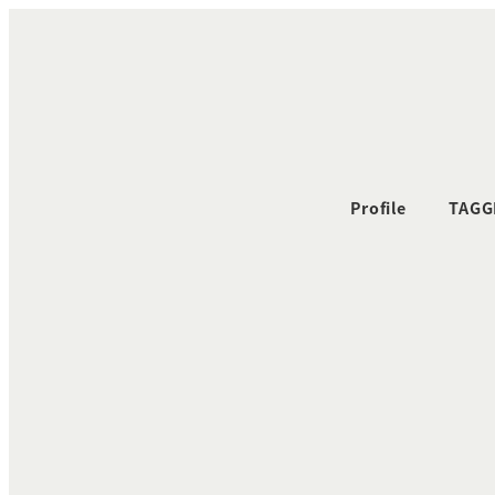
メ
イ
ン
コ
ン
テ
ン
Profile
TAGG
ツ
へ
移
動