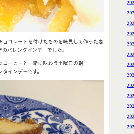
20
20
20
20
チョコレートを付けたものを味見して作った妻
20
年のバレンタインデーでした。
20
たコーヒーと一緒に味わう土曜日の朝
20
ンタインデーです。
20
20
20
20
20
20