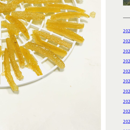
20
20
20
20
20
20
20
20
20
20