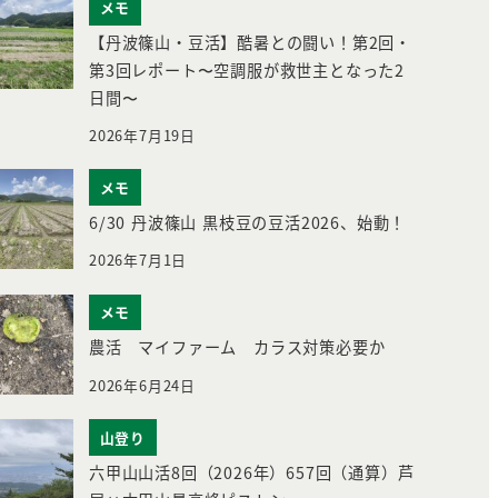
メモ
【丹波篠山・豆活】酷暑との闘い！第2回・
第3回レポート〜空調服が救世主となった2
日間〜
2026年7月19日
メモ
6/30 丹波篠山 黒枝豆の豆活2026、始動！
2026年7月1日
メモ
農活 マイファーム カラス対策必要か
2026年6月24日
山登り
六甲山山活8回（2026年）657回（通算）芦