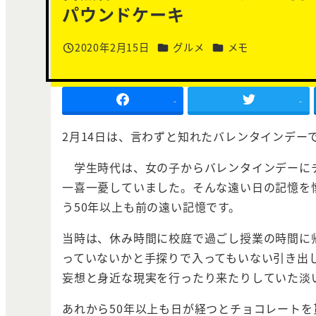
パウンドケーキ
カテゴリー
カテゴリー
2020年2月15日
グルメ
メモ
投稿日
-
-
2月14日は、言わずと知れたバレンタインデー
学生時代は、女の子からバレンタインデーに
一喜一憂していました。そんな遠い日の記憶を
う50年以上も前の遠い記憶です。
当時は、休み時間に校庭で過ごし授業の時間に
っていないかと手探りで入ってもいない引き出
妄想と身近な現実を行ったり来たりしていた淡
あれから50年以上も日が経つとチョコレート