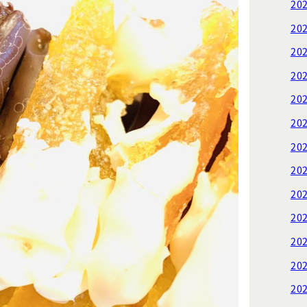
20
20
20
20
20
20
20
20
20
20
20
20
20