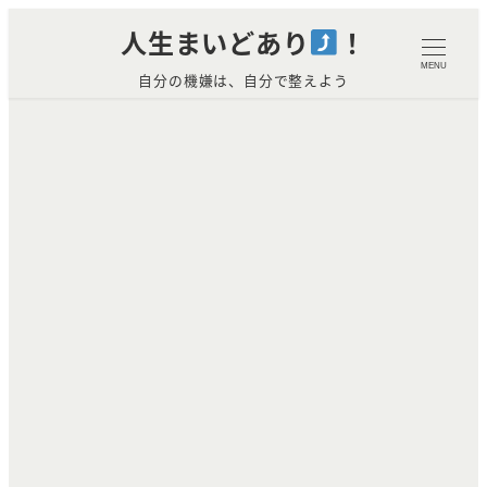
メ
人生まいどあり
！
イ
MENU
自分の機嫌は、自分で整えよう
ン
コ
ン
テ
ン
ツ
へ
移
動