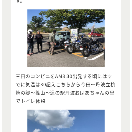
す。
三田のコンビニをAM8:30出発する頃にはす
でに気温は30超えこちらから今田〜丹波立杭
焼の郷〜篠山〜道の駅丹波おばあちゃんの里
でトイレ休憩