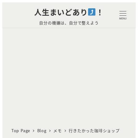
メ
人生まいどあり
！
イ
MENU
自分の機嫌は、自分で整えよう
ン
コ
ン
テ
ン
ツ
へ
移
動
Top Page
Blog
メモ
行きたかった珈琲ショップ