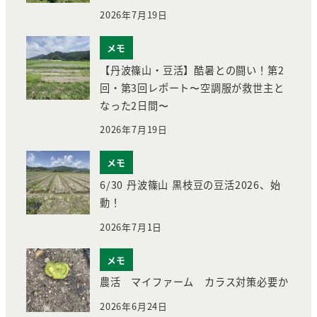
2026年7月19日
メモ
【丹波篠山・豆活】酷暑との闘い！第2
回・第3回レポート〜空調服が救世主と
なった2日間〜
2026年7月19日
メモ
6/30 丹波篠山 黒枝豆の豆活2026、始
動！
2026年7月1日
メモ
農活 マイファーム カラス対策必要か
2026年6月24日