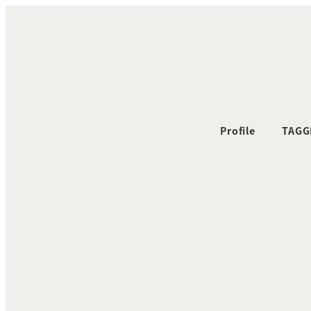
メ
イ
ン
コ
ン
テ
ン
Profile
TAGG
ツ
へ
移
動