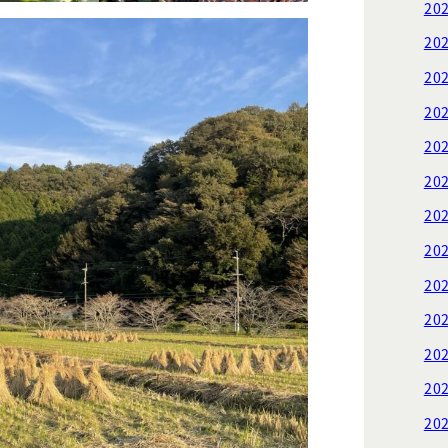
20
20
20
20
20
20
20
20
20
20
20
20
20