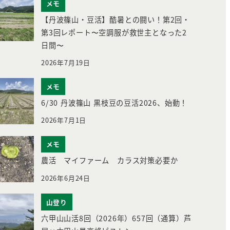
メモ
【丹波篠山・豆活】酷暑との闘い！第2回・
第3回レポート〜空調服が救世主となった2
日間〜
2026年7月19日
メモ
6/30 丹波篠山 黒枝豆の豆活2026、始動！
2026年7月1日
メモ
農活 マイファーム カラス対策必要か
2026年6月24日
山登り
六甲山山活8回（2026年）657回（通算）芦