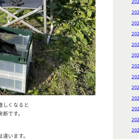
20
20
20
20
20
20
20
20
20
20
激しくなると
20
決断です。
20
20
は違います。