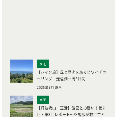
メモ
【バイク旅】風と歴史を紡ぐビワイチツ
ーリング！琵琶湖一周3日間
2026年7月19日
メモ
【丹波篠山・豆活】酷暑との闘い！第2
回・第3回レポート〜空調服が救世主と