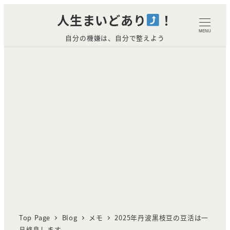
メ
人生まいどあり
！
イ
MENU
自分の機嫌は、自分で整えよう
ン
コ
ン
テ
ン
ツ
へ
移
動
Top Page
Blog
メモ
2025年丹波黒枝豆の豆活は一
旦終息します。