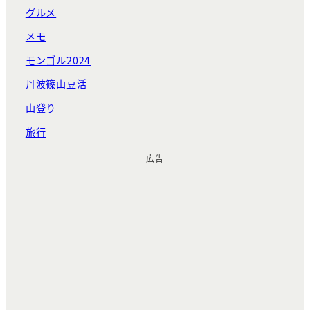
グルメ
メモ
モンゴル2024
丹波篠山豆活
山登り
旅行
広告