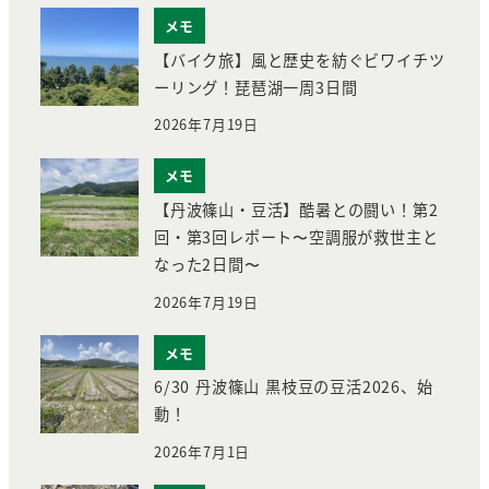
メモ
【バイク旅】風と歴史を紡ぐビワイチツ
ーリング！琵琶湖一周3日間
2026年7月19日
メモ
【丹波篠山・豆活】酷暑との闘い！第2
回・第3回レポート〜空調服が救世主と
なった2日間〜
2026年7月19日
メモ
6/30 丹波篠山 黒枝豆の豆活2026、始
動！
2026年7月1日