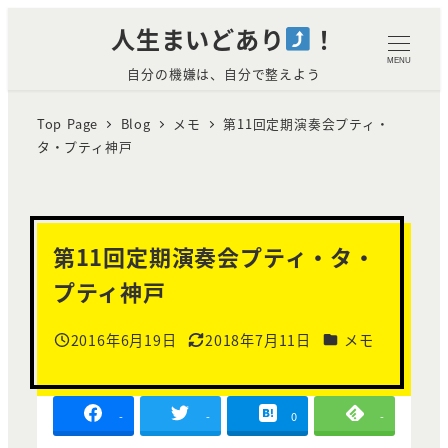
メ
人生まいどあり
！
イ
MENU
自分の機嫌は、自分で整えよう
ン
コ
Top Page
Blog
メモ
第11回定期演奏会プティ・
ン
タ・プティ神戸
テ
ン
ツ
へ
第11回定期演奏会プティ・タ・
移
プティ神戸
動
カテゴリー
2016年6月19日
2018年7月11日
メモ
投稿日
更新日
-
-
0
-