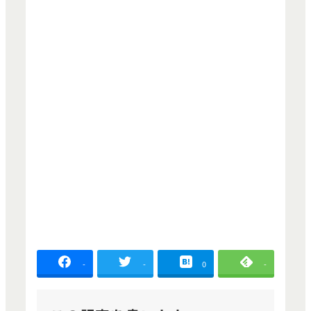
-
-
0
-