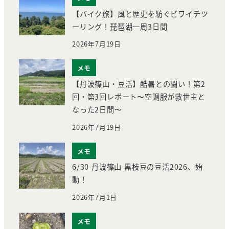
【バイク旅】風と歴史を紡ぐビワイチツ
ーリング！琵琶湖一周3日間
2026年7月19日
メモ
【丹波篠山・豆活】酷暑との闘い！第2
回・第3回レポート〜空調服が救世主と
なった2日間〜
2026年7月19日
メモ
6/30 丹波篠山 黒枝豆の豆活2026、始
動！
2026年7月1日
メモ