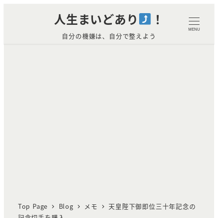
メ
人生まいどあり
！
イ
MENU
自分の機嫌は、自分で整えよう
ン
コ
ン
テ
ン
ツ
へ
移
動
Top Page
Blog
メモ
天皇陛下御即位三十年記念の
記念切手を購入