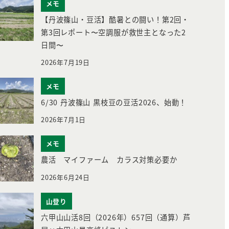
メモ
【丹波篠山・豆活】酷暑との闘い！第2回・
第3回レポート〜空調服が救世主となった2
日間〜
2026年7月19日
メモ
6/30 丹波篠山 黒枝豆の豆活2026、始動！
2026年7月1日
メモ
農活 マイファーム カラス対策必要か
2026年6月24日
山登り
六甲山山活8回（2026年）657回（通算）芦