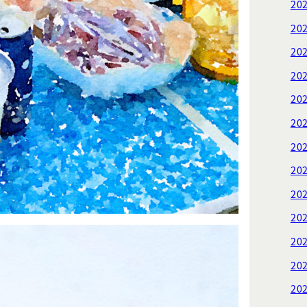
20
20
20
20
20
20
20
20
20
20
20
20
20