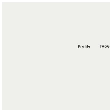
メ
イ
ン
コ
ン
テ
ン
Profile
TAGG
ツ
へ
移
動