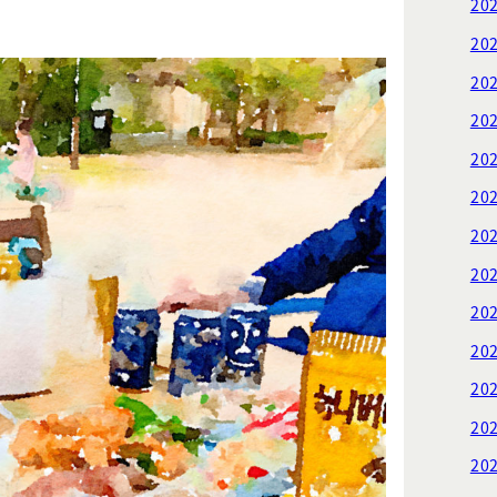
20
20
20
20
20
20
20
20
20
20
20
20
20