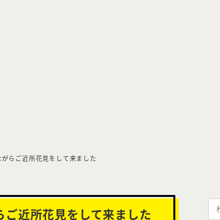
ながらご近所花見をして来ました
検
らご近所花見をして来ました
索