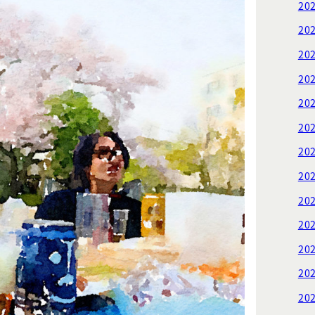
20
20
20
20
20
20
20
20
20
20
20
20
20