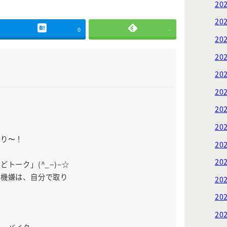
20
20
0
-
20
20
20
20
20
20
あり〜！
20
20
ーク」(^_−)−☆
機嫌は、自分で取り
20
20
20
戸