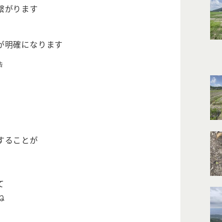
繋がります
が明確になります
告
することが
て
ね