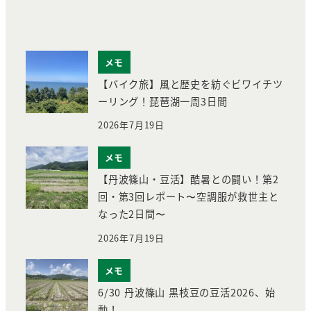
メモ
【バイク旅】風と歴史を紡ぐビワイチツ
ーリング！琵琶湖一周3日間
2026年7月19日
メモ
【丹波篠山・豆活】酷暑との闘い！第2
回・第3回レポート〜空調服が救世主と
なった2日間〜
2026年7月19日
メモ
6/30 丹波篠山 黒枝豆の豆活2026、始
動！