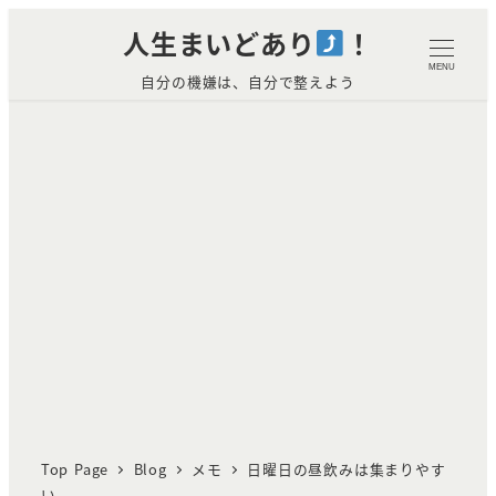
メ
人生まいどあり
！
イ
MENU
自分の機嫌は、自分で整えよう
ン
コ
ン
テ
ン
ツ
へ
移
動
Top Page
Blog
メモ
日曜日の昼飲みは集まりやす
い