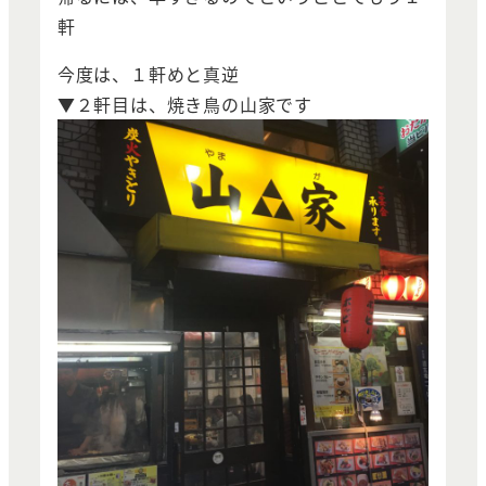
軒
今度は、１軒めと真逆
▼２軒目は、焼き鳥の山家です