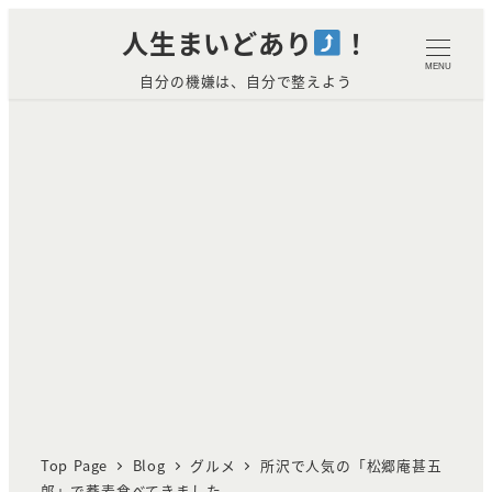
メ
人生まいどあり
！
イ
MENU
自分の機嫌は、自分で整えよう
ン
コ
ン
テ
ン
ツ
へ
移
動
Top Page
Blog
グルメ
所沢で人気の「松郷庵甚五
郎」で蕎麦食べてきました