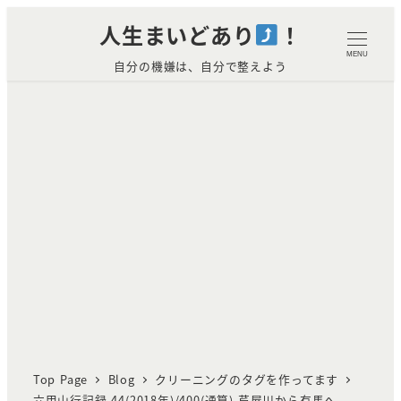
メ
人生まいどあり
！
イ
MENU
自分の機嫌は、自分で整えよう
ン
コ
ン
テ
ン
ツ
へ
移
動
Top Page
Blog
クリーニングのタグを作ってます
六甲山行記録 44(2018年)/400(通算) 芦屋川から有馬へ