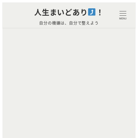
メ
人生まいどあり
！
イ
MENU
自分の機嫌は、自分で整えよう
ン
コ
ン
テ
ン
ツ
へ
移
動