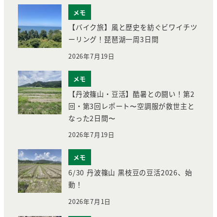
メモ
【バイク旅】風と歴史を紡ぐビワイチツ
ーリング！琵琶湖一周3日間
2026年7月19日
メモ
【丹波篠山・豆活】酷暑との闘い！第2
回・第3回レポート〜空調服が救世主と
なった2日間〜
2026年7月19日
メモ
6/30 丹波篠山 黒枝豆の豆活2026、始
動！
2026年7月1日