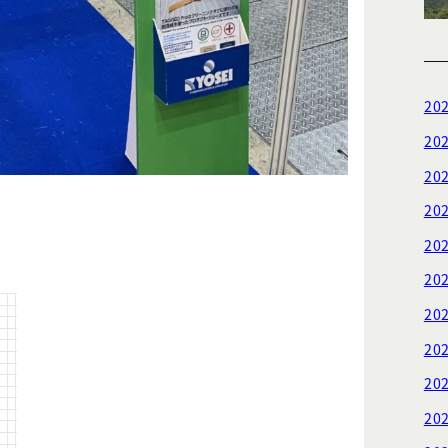
20
20
20
20
20
20
20
20
20
20