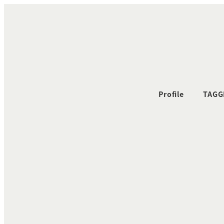
メ
イ
ン
コ
ン
テ
ン
Profile
TAGG
ツ
へ
移
動