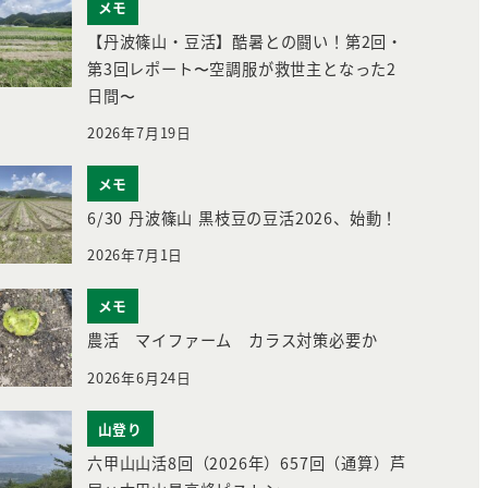
メモ
【丹波篠山・豆活】酷暑との闘い！第2回・
第3回レポート〜空調服が救世主となった2
日間〜
2026年7月19日
メモ
6/30 丹波篠山 黒枝豆の豆活2026、始動！
2026年7月1日
メモ
農活 マイファーム カラス対策必要か
2026年6月24日
山登り
六甲山山活8回（2026年）657回（通算）芦