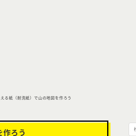
洗える紙（耐洗紙）で山の地図を作ろう
検
を作ろう
索