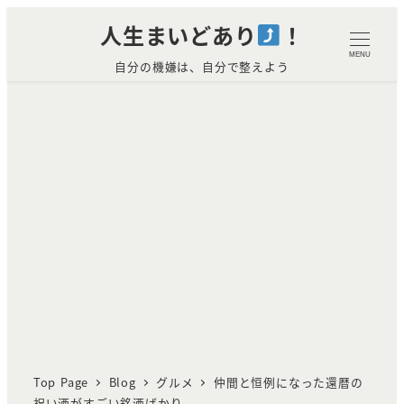
メ
人生まいどあり
！
イ
MENU
自分の機嫌は、自分で整えよう
ン
コ
ン
テ
ン
ツ
へ
移
動
Top Page
Blog
グルメ
仲間と恒例になった還暦の
祝い酒がすごい銘酒ばかり