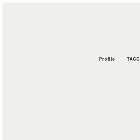
メ
イ
ン
コ
ン
テ
ン
Profile
TAGG
ツ
へ
移
動