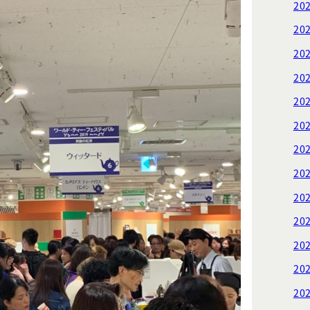
20
20
20
20
20
20
20
20
20
20
20
20
20