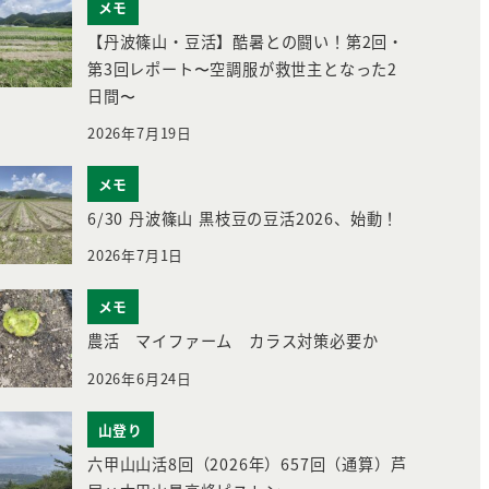
メモ
【丹波篠山・豆活】酷暑との闘い！第2回・
第3回レポート〜空調服が救世主となった2
日間〜
2026年7月19日
メモ
6/30 丹波篠山 黒枝豆の豆活2026、始動！
2026年7月1日
メモ
農活 マイファーム カラス対策必要か
2026年6月24日
山登り
六甲山山活8回（2026年）657回（通算）芦