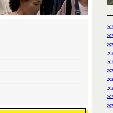
20
20
20
20
20
20
20
20
20
20