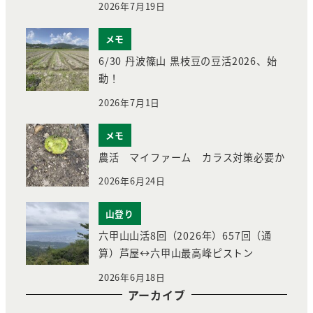
2026年7月19日
メモ
6/30 丹波篠山 黒枝豆の豆活2026、始
動！
2026年7月1日
メモ
農活 マイファーム カラス対策必要か
2026年6月24日
山登り
六甲山山活8回（2026年）657回（通
算）芦屋↔︎六甲山最高峰ピストン
2026年6月18日
アーカイブ