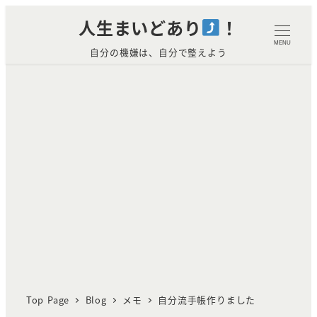
メ
人生まいどあり
！
イ
MENU
自分の機嫌は、自分で整えよう
ン
コ
ン
テ
ン
ツ
へ
移
動
Top Page
Blog
メモ
自分流手帳作りました