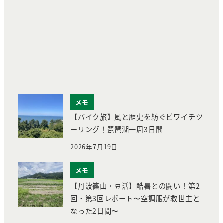
メモ
【バイク旅】風と歴史を紡ぐビワイチツ
ーリング！琵琶湖一周3日間
2026年7月19日
メモ
【丹波篠山・豆活】酷暑との闘い！第2
回・第3回レポート〜空調服が救世主と
なった2日間〜