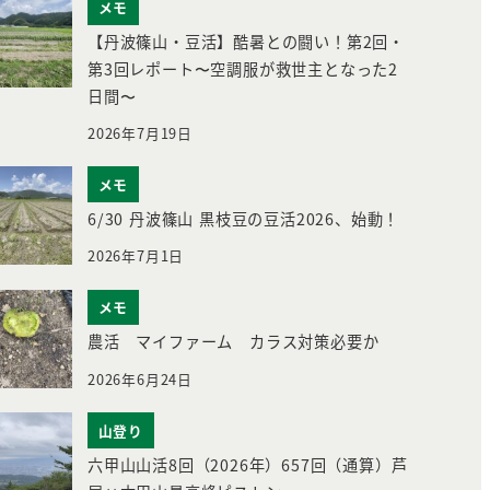
メモ
【丹波篠山・豆活】酷暑との闘い！第2回・
第3回レポート〜空調服が救世主となった2
日間〜
2026年7月19日
メモ
6/30 丹波篠山 黒枝豆の豆活2026、始動！
2026年7月1日
メモ
農活 マイファーム カラス対策必要か
2026年6月24日
山登り
六甲山山活8回（2026年）657回（通算）芦