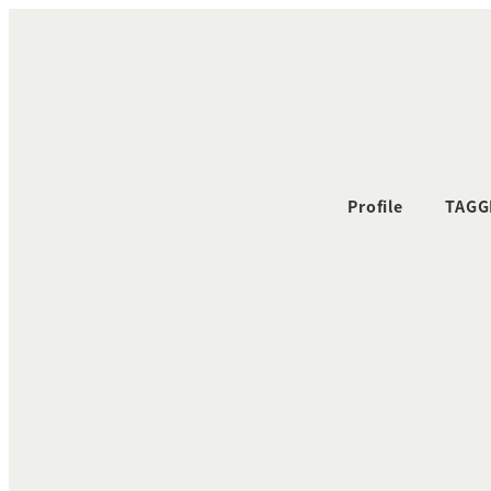
メ
イ
ン
コ
ン
テ
ン
Profile
TAGG
ツ
へ
移
動