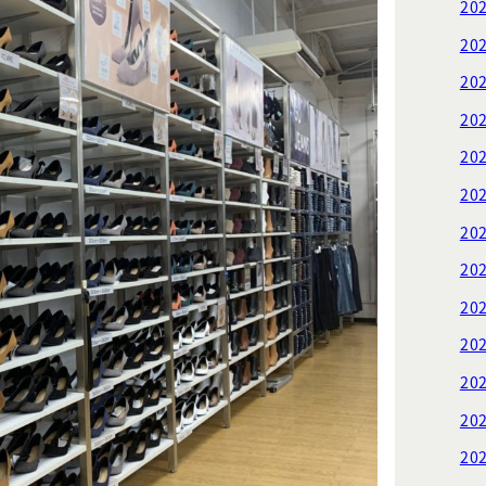
20
20
20
20
20
20
20
20
20
20
20
20
20