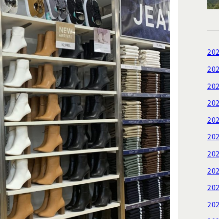
20
20
20
20
20
20
20
20
20
20