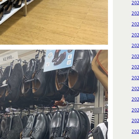
20
20
20
20
20
20
20
20
20
20
20
20
20