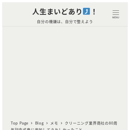
メ
人生まいどあり
！
イ
MENU
自分の機嫌は、自分で整えよう
ン
コ
ン
テ
ン
ツ
へ
移
動
Top Page
Blog
メモ
クリーニング業界商社の80周
年記念式典に参加してうれしかったこと