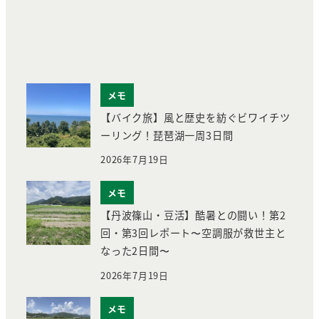
メモ
【バイク旅】風と歴史を紡ぐビワイチツ
ーリング！琵琶湖一周3日間
2026年7月19日
メモ
【丹波篠山・豆活】酷暑との闘い！第2
回・第3回レポート〜空調服が救世主と
なった2日間〜
2026年7月19日
メモ