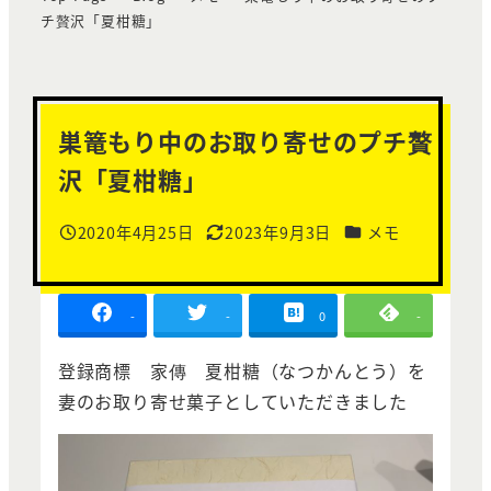
チ贅沢「夏柑糖」
巣篭もり中のお取り寄せのプチ贅
沢「夏柑糖」
カテゴリー
2020年4月25日
2023年9月3日
メモ
投稿日
更新日
-
-
0
-
登録商標 家傳 夏柑糖（なつかんとう）を
妻のお取り寄せ菓子としていただきました