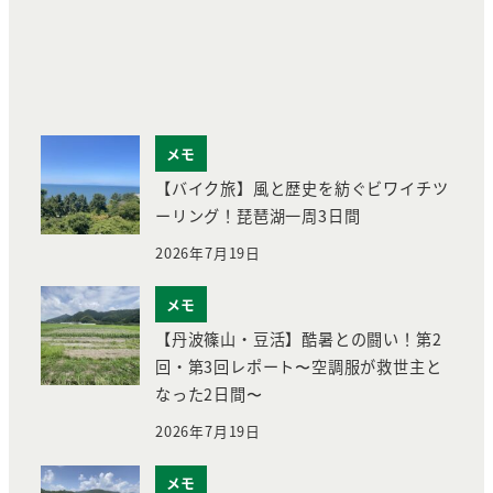
メモ
【バイク旅】風と歴史を紡ぐビワイチツ
ーリング！琵琶湖一周3日間
2026年7月19日
メモ
【丹波篠山・豆活】酷暑との闘い！第2
回・第3回レポート〜空調服が救世主と
なった2日間〜
2026年7月19日
メモ