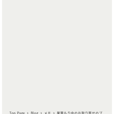
Top Page
Blog
メモ
巣篭もり中のお取り寄せのプ