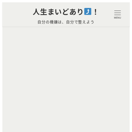
メ
人生まいどあり
！
イ
MENU
自分の機嫌は、自分で整えよう
ン
コ
ン
テ
ン
ツ
へ
移
動