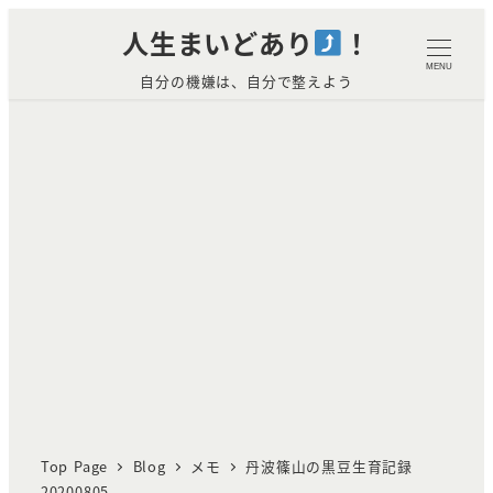
メ
人生まいどあり
！
イ
MENU
自分の機嫌は、自分で整えよう
ン
コ
ン
テ
ン
ツ
へ
移
動
Top Page
Blog
メモ
丹波篠山の黒豆生育記録
20200805