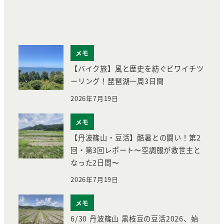
メモ
【バイク旅】風と歴史を紡ぐビワイチツ
ーリング！琵琶湖一周3日間
2026年7月19日
メモ
【丹波篠山・豆活】酷暑との闘い！第2
回・第3回レポート〜空調服が救世主と
なった2日間〜
2026年7月19日
メモ
6/30 丹波篠山 黒枝豆の豆活2026、始