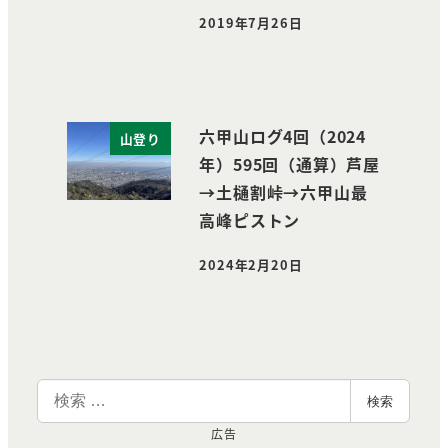
2019年7月26日
投稿日
六甲山ログ4回（2024
山登り
年）595回（通算）芦屋
→土樋割峠→六甲山最
高峰ピストン
2024年2月20日
投稿日
検
検索
索
広告