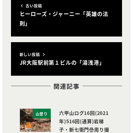
古い投稿
ヒーローズ・ジャーニー「英雄の法
則」
新しい投稿
JR大阪駅前第１ビルの「湯浅港」
関連記事
六甲山ログ16回(2021
山登り
年)516回(通算)岩梯
子・新七衛門嵒周り撮