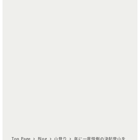
Top Page
Blog
山登り
年に一度恒例の決起登山を