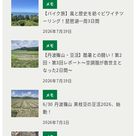
メモ
【バイク旅】風と歴史を紡ぐビワイチツ
ーリング！琵琶湖一周3日間
2026年7月19日
メモ
【丹波篠山・豆活】酷暑との闘い！第2
回・第3回レポート〜空調服が救世主と
なった2日間〜
2026年7月19日
メモ
6/30 丹波篠山 黒枝豆の豆活2026、始
動！
2026年7月1日