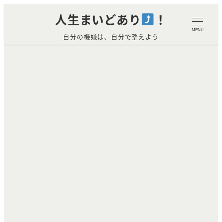
メ
人生まいどあり
！
イ
MENU
自分の機嫌は、自分で整えよう
ン
コ
ン
テ
ン
ツ
へ
移
動