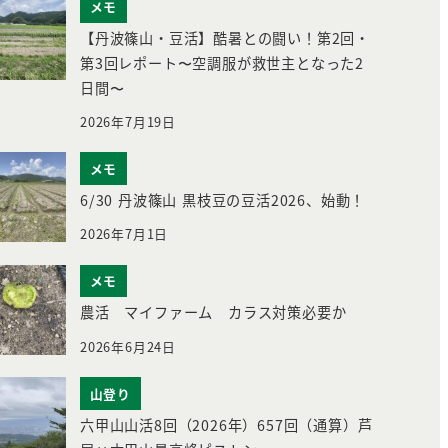
メモ
【丹波篠山・豆活】酷暑との闘い！第2回・
第3回レポート〜空調服が救世主となった2
日間〜
2026年7月19日
メモ
6/30 丹波篠山 黒枝豆の豆活2026、始動！
2026年7月1日
メモ
農活 マイファーム カラス対策必要か
2026年6月24日
山登り
六甲山山活8回（2026年）657回（通算）芦