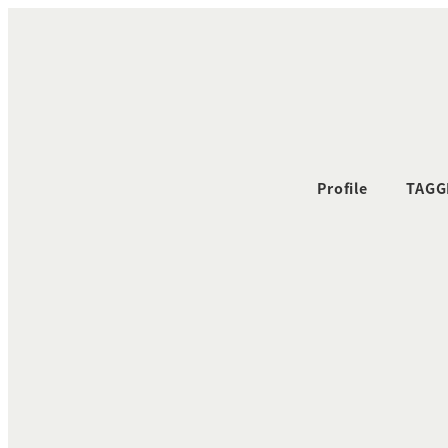
メ
イ
ン
コ
ン
テ
ン
Profile
TAGG
ツ
へ
移
動