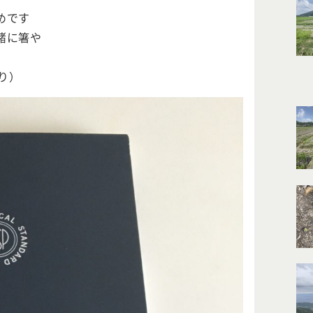
めです
緒に箸や
より）