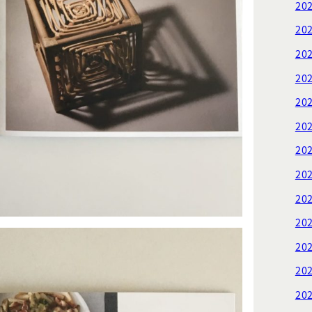
20
20
20
20
20
20
20
20
20
20
20
20
20