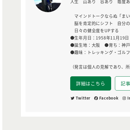
人生 山あり 谷あり 毎度
マインドトークならぬ「まいどト
脳を肯定的にシフト 自分の
日々の健全度をUPする
●生年月日：1958年11月19日
●誕生地：大阪 ●育ち：神
●趣味：トレッキング・ゴル
（発言は個人の見解であり、
詳細はこちら
記
Twitter
Facebook
I