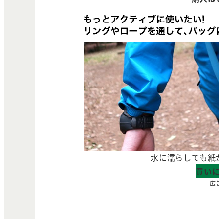
水に濡らしても紙
買い
広