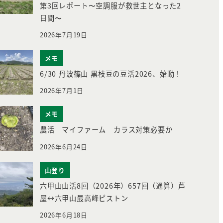
第3回レポート〜空調服が救世主となった2
日間〜
2026年7月19日
メモ
6/30 丹波篠山 黒枝豆の豆活2026、始動！
2026年7月1日
メモ
農活 マイファーム カラス対策必要か
2026年6月24日
山登り
六甲山山活8回（2026年）657回（通算）芦
屋↔︎六甲山最高峰ピストン
2026年6月18日