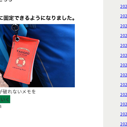
20
20
20
20
20
20
20
20
20
が破れないメモを
20
にいく
20
告
20
20