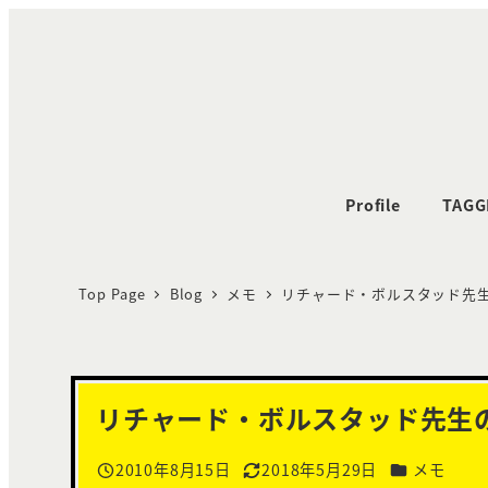
メ
イ
ン
コ
ン
テ
ン
Profile
TAGG
ツ
へ
Top Page
Blog
メモ
リチャード・ボルスタッド先
移
動
リチャード・ボルスタッド先生
カテゴリー
2010年8月15日
2018年5月29日
メモ
投稿日
更新日