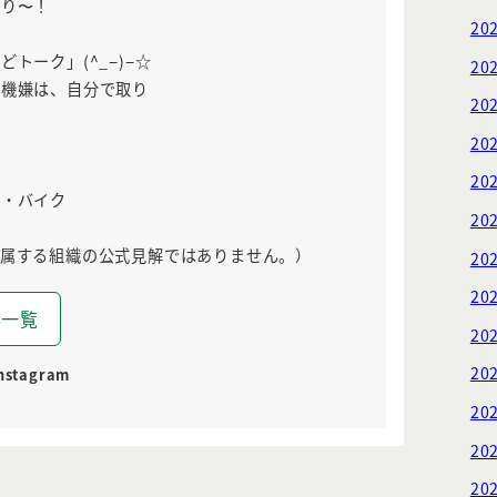
あり〜！
20
ーク」(^_−)−☆
20
機嫌は、自分で取り
20
20
戸
20
フ・バイク
20
所属する組織の公式見解ではありません。）
20
20
事一覧
20
20
nstagram
20
20
20