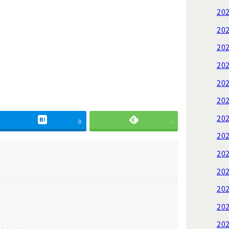
20
20
20
20
20
20
20
0
-
20
20
20
20
20
20