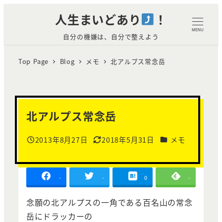
メ
人生まいどあり
！
イ
MENU
自分の機嫌は、自分で整えよう
ン
コ
Top Page
Blog
メモ
北アルプス常念岳
ン
テ
ン
ツ
北アルプス常念岳
へ
移
カテゴリー
2013年8月27日
2018年5月31日
メモ
投稿日
更新日
動
-
-
0
-
念願の北アルプスの一角である百名山の常念
岳にドラッカーの