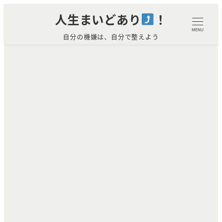
メ
人生まいどあり
！
イ
MENU
自分の機嫌は、自分で整えよう
ン
コ
ン
テ
ン
ツ
へ
移
動