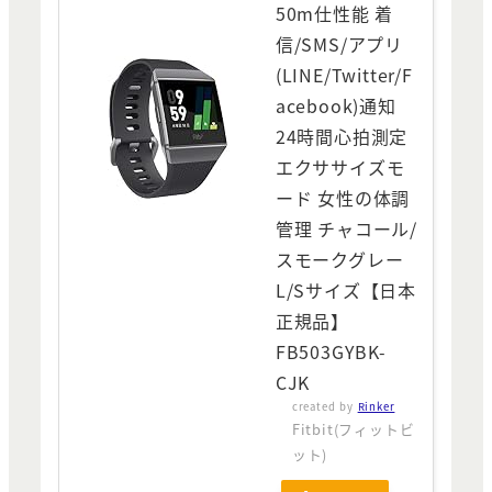
50m仕性能 着
信/SMS/アプリ
(LINE/Twitter/F
acebook)通知
24時間心拍測定
エクササイズモ
ード 女性の体調
管理 チャコール/
スモークグレー
L/Sサイズ【日本
正規品】
FB503GYBK-
CJK
created by
Rinker
Fitbit(フィットビ
ット)