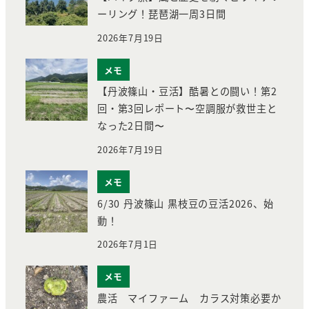
ーリング！琵琶湖一周3日間
2026年7月19日
メモ
【丹波篠山・豆活】酷暑との闘い！第2
回・第3回レポート〜空調服が救世主と
なった2日間〜
2026年7月19日
メモ
6/30 丹波篠山 黒枝豆の豆活2026、始
動！
2026年7月1日
メモ
農活 マイファーム カラス対策必要か