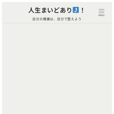
メ
人生まいどあり
！
イ
MENU
自分の機嫌は、自分で整えよう
ン
コ
ン
テ
ン
ツ
へ
移
動