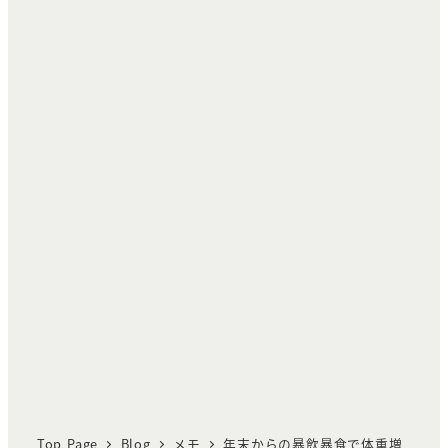
Top Page
Blog
メモ
年末からの暴飲暴食で体重増