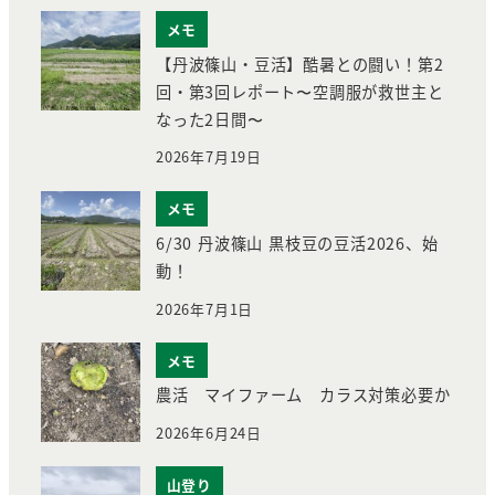
メモ
【丹波篠山・豆活】酷暑との闘い！第2
回・第3回レポート〜空調服が救世主と
なった2日間〜
2026年7月19日
メモ
6/30 丹波篠山 黒枝豆の豆活2026、始
動！
2026年7月1日
メモ
農活 マイファーム カラス対策必要か
2026年6月24日
山登り