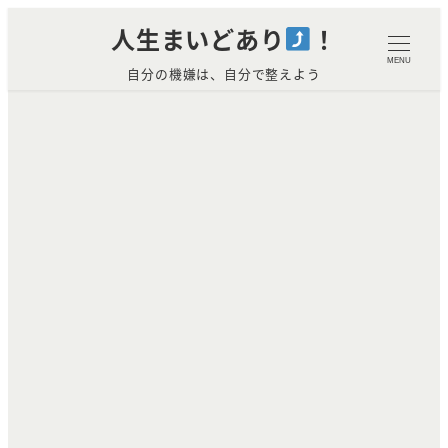
メ
人生まいどあり
！
イ
MENU
自分の機嫌は、自分で整えよう
ン
コ
ン
テ
ン
ツ
へ
移
動