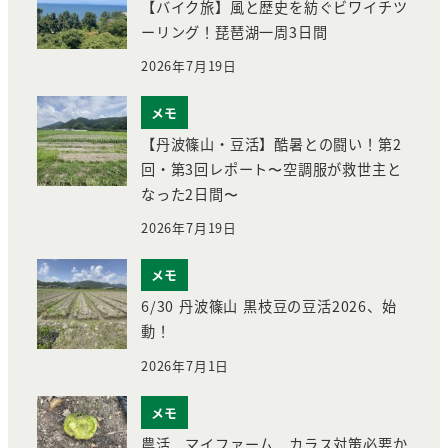
【バイク旅】風と歴史を紡ぐビワイチツ
ーリング！琵琶湖一周3日間
2026年7月19日
メモ
【丹波篠山・豆活】酷暑との闘い！第2
回・第3回レポート〜空調服が救世主と
なった2日間〜
2026年7月19日
メモ
6/30 丹波篠山 黒枝豆の豆活2026、始
動！
2026年7月1日
メモ
農活 マイファーム カラス対策必要か