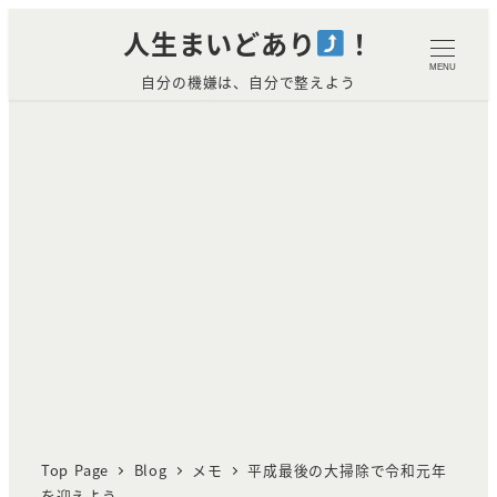
メ
人生まいどあり
！
イ
MENU
自分の機嫌は、自分で整えよう
ン
コ
ン
テ
ン
ツ
へ
移
動
Top Page
Blog
メモ
平成最後の大掃除で令和元年
を迎えよう