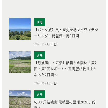
メモ
【バイク旅】風と歴史を紡ぐビワイチツ
ーリング！琵琶湖一周3日間
2026年7月19日
メモ
【丹波篠山・豆活】酷暑との闘い！第2
回・第3回レポート〜空調服が救世主と
なった2日間〜
2026年7月19日
メモ
6/30 丹波篠山 黒枝豆の豆活2026、始
動！