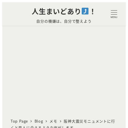
メ
人生まいどあり
！
イ
MENU
自分の機嫌は、自分で整えよう
ン
コ
ン
テ
ン
ツ
へ
移
動
Top Page
Blog
メモ
阪神大震災モニュメントに行
くと恩人に会えるような気がします