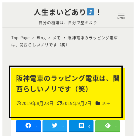
メ
人生まいどあり
！
イ
MENU
自分の機嫌は、自分で整えよう
ン
コ
Top Page
Blog
メモ
阪神電車のラッピング電車
ン
は、関西らしいノリです（笑）
テ
ン
ツ
へ
阪神電車のラッピング電車は、関
移
西らしいノリです（笑）
動
カテゴリー
2019年8月28日
2019年9月2日
メモ
投稿日
更新日
-
-
0
-