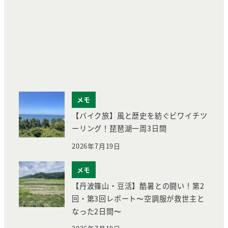
メモ
【バイク旅】風と歴史を紡ぐビワイチツ
ーリング！琵琶湖一周3日間
2026年7月19日
メモ
【丹波篠山・豆活】酷暑との闘い！第2
回・第3回レポート〜空調服が救世主と
なった2日間〜