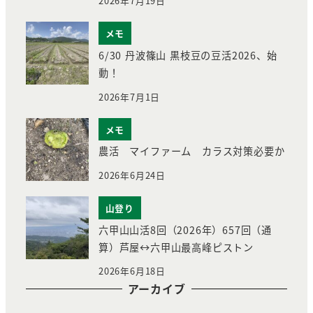
2026年7月19日
メモ
6/30 丹波篠山 黒枝豆の豆活2026、始
動！
2026年7月1日
メモ
農活 マイファーム カラス対策必要か
2026年6月24日
山登り
六甲山山活8回（2026年）657回（通
算）芦屋↔︎六甲山最高峰ピストン
2026年6月18日
アーカイブ