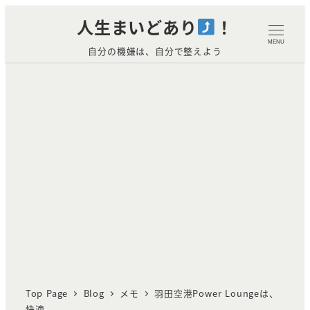
メ
人生まいどあり
！
イ
MENU
自分の機嫌は、自分で整えよう
ン
コ
ン
テ
ン
ツ
へ
移
動
Top Page
Blog
メモ
羽田空港Power Loungeは、
快適