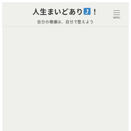
メ
人生まいどあり
！
イ
MENU
自分の機嫌は、自分で整えよう
ン
コ
ン
テ
ン
ツ
へ
移
動