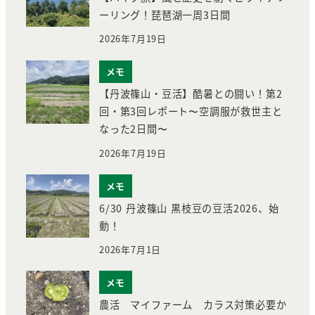
ーリング！琵琶湖一周3日間
2026年7月19日
メモ
【丹波篠山・豆活】酷暑との闘い！第2
回・第3回レポート〜空調服が救世主と
なった2日間〜
2026年7月19日
メモ
6/30 丹波篠山 黒枝豆の豆活2026、始
動！
2026年7月1日
メモ
農活 マイファーム カラス対策必要か