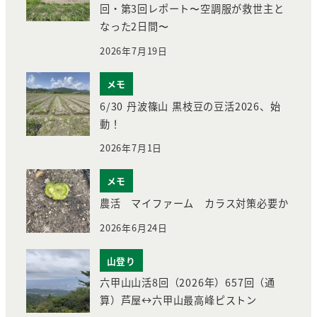
回・第3回レポート〜空調服が救世主と
なった2日間〜
2026年7月19日
メモ
6/30 丹波篠山 黒枝豆の豆活2026、始
動！
2026年7月1日
メモ
農活 マイファーム カラス対策必要か
2026年6月24日
山登り
六甲山山活8回（2026年）657回（通
算）芦屋↔︎六甲山最高峰ピストン