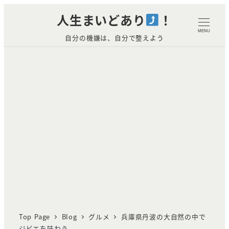
メ
人生まいどあり
！
イ
MENU
自分の機嫌は、自分で整えよう
ン
コ
ン
テ
ン
ツ
へ
移
動
Top Page
Blog
グルメ
兵庫県丹波の大自然の中で
ジビエを味わう