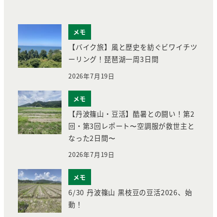
メモ
【バイク旅】風と歴史を紡ぐビワイチツ
ーリング！琵琶湖一周3日間
2026年7月19日
メモ
【丹波篠山・豆活】酷暑との闘い！第2
回・第3回レポート〜空調服が救世主と
なった2日間〜
2026年7月19日
メモ
6/30 丹波篠山 黒枝豆の豆活2026、始
動！