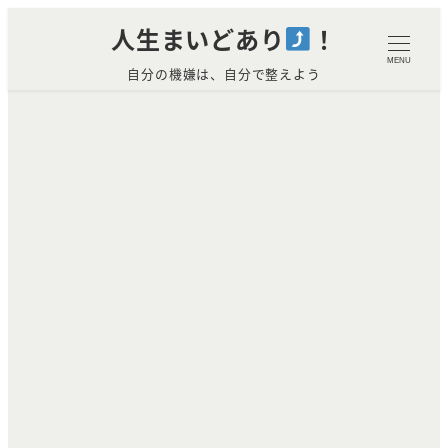
メ
人生まいどあり
！
イ
MENU
自分の機嫌は、自分で整えよう
ン
コ
ン
テ
ン
ツ
へ
移
動