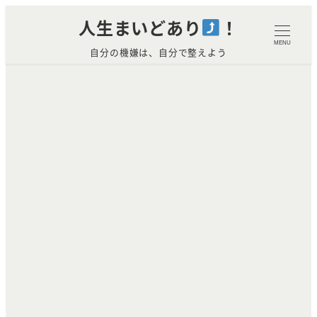
メ
人生まいどあり
！
イ
MENU
自分の機嫌は、自分で整えよう
ン
コ
ン
テ
ン
ツ
へ
移
動