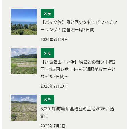
メモ
【バイク旅】風と歴史を紡ぐビワイチツ
ーリング！琵琶湖一周3日間
2026年7月19日
メモ
【丹波篠山・豆活】酷暑との闘い！第2
回・第3回レポート〜空調服が救世主と
なった2日間〜
2026年7月19日
メモ
6/30 丹波篠山 黒枝豆の豆活2026、始
動！
2026年7月1日