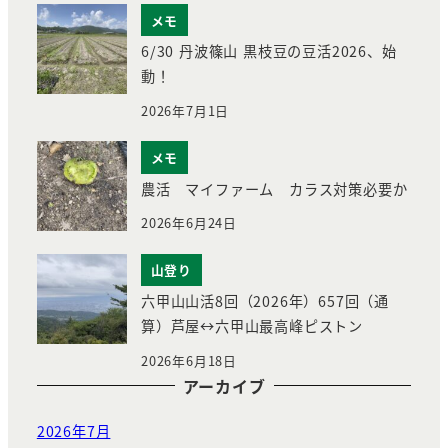
メモ
6/30 丹波篠山 黒枝豆の豆活2026、始
動！
2026年7月1日
メモ
農活 マイファーム カラス対策必要か
2026年6月24日
山登り
六甲山山活8回（2026年）657回（通
算）芦屋↔︎六甲山最高峰ピストン
2026年6月18日
アーカイブ
2026年7月