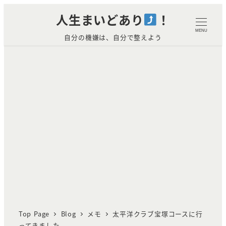
メ
人生まいどあり
！
イ
MENU
自分の機嫌は、自分で整えよう
ン
コ
ン
テ
ン
ツ
へ
移
動
Top Page
Blog
メモ
太平洋クラブ宝塚コースに行
ってきました