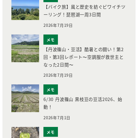
【バイク旅】風と歴史を紡ぐビワイチツ
ーリング！琵琶湖一周3日間
2026年7月19日
メモ
【丹波篠山・豆活】酷暑との闘い！第2
回・第3回レポート〜空調服が救世主と
なった2日間〜
2026年7月19日
メモ
6/30 丹波篠山 黒枝豆の豆活2026、始
動！
2026年7月1日
メモ