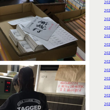
20
20
20
20
20
20
20
20
20
20
20
20
20