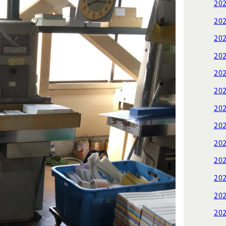
20
20
20
20
20
20
20
20
20
20
20
20
20