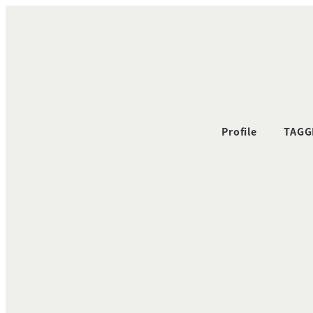
メ
イ
ン
コ
ン
テ
ン
Profile
TAGG
ツ
へ
移
動