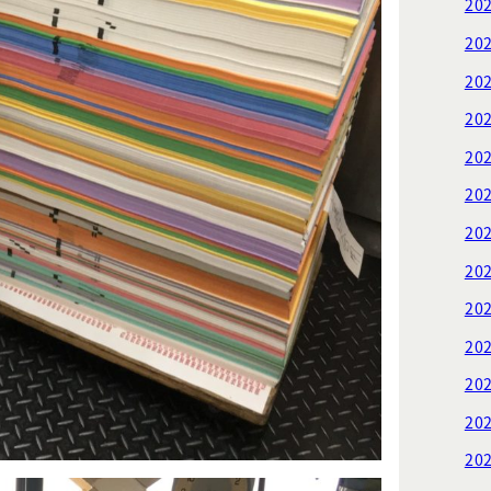
20
20
20
20
20
20
20
20
20
20
20
20
20