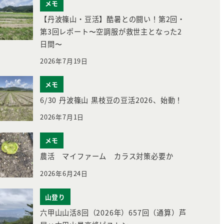
メモ
【丹波篠山・豆活】酷暑との闘い！第2回・
第3回レポート〜空調服が救世主となった2
日間〜
2026年7月19日
メモ
6/30 丹波篠山 黒枝豆の豆活2026、始動！
2026年7月1日
メモ
農活 マイファーム カラス対策必要か
2026年6月24日
山登り
六甲山山活8回（2026年）657回（通算）芦