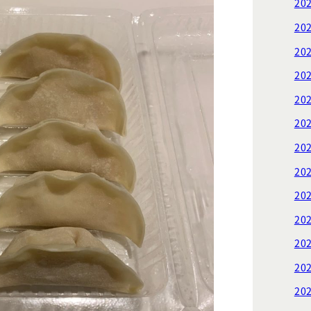
20
20
20
20
20
20
20
20
20
20
20
20
20