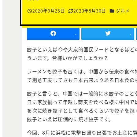
カテゴリー
2020年9月25日
2023年8月30日
グルメ
投稿日
更新日
-
-
餃子といえば今や大衆的国民フードとなるほど
ういます。皆様いかがでしょうか？
ラーメンも餃子も古くは、中国から伝来の食べ
て創意工夫してさも日本古来よりある日本食の
餃子と言うと、中国では一般的に水餃子のこと
日に家族揃って年越し蕎麦を食べる様に中国で
を次に焼き餃子として食べるくらいで餃子を焼
餃子といえば圧倒的に焼き餃子です。
今回、8月に浜松に電撃日帰り出張でお土産に