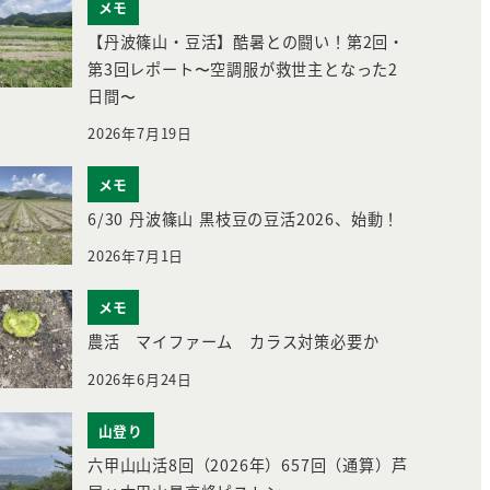
メモ
【丹波篠山・豆活】酷暑との闘い！第2回・
第3回レポート〜空調服が救世主となった2
日間〜
2026年7月19日
メモ
6/30 丹波篠山 黒枝豆の豆活2026、始動！
2026年7月1日
メモ
農活 マイファーム カラス対策必要か
2026年6月24日
山登り
六甲山山活8回（2026年）657回（通算）芦