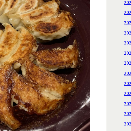
20
20
20
20
20
20
20
20
20
20
20
20
20