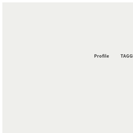
メ
イ
ン
コ
ン
テ
ン
Profile
TAGG
ツ
へ
移
動