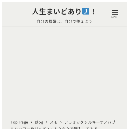
メ
人生まいどあり
！
イ
MENU
自分の機嫌は、自分で整えよう
ン
コ
ン
テ
ン
ツ
へ
移
動
Top Page
Blog
メモ
アラミックシルキーナノバブ
ルシャワーをジャパネットたかたで購入してみる