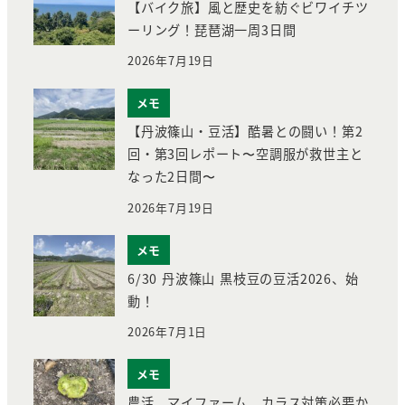
【バイク旅】風と歴史を紡ぐビワイチツ
ーリング！琵琶湖一周3日間
2026年7月19日
メモ
【丹波篠山・豆活】酷暑との闘い！第2
回・第3回レポート〜空調服が救世主と
なった2日間〜
2026年7月19日
メモ
6/30 丹波篠山 黒枝豆の豆活2026、始
動！
2026年7月1日
メモ
農活 マイファーム カラス対策必要か