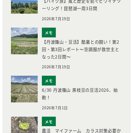
【バイク旅】風と歴史を紡ぐビワイチツ
ーリング！琵琶湖一周3日間
2026年7月19日
メモ
【丹波篠山・豆活】酷暑との闘い！第2
回・第3回レポート〜空調服が救世主と
なった2日間〜
2026年7月19日
メモ
6/30 丹波篠山 黒枝豆の豆活2026、始
動！
2026年7月1日
メモ
農活 マイファーム カラス対策必要か