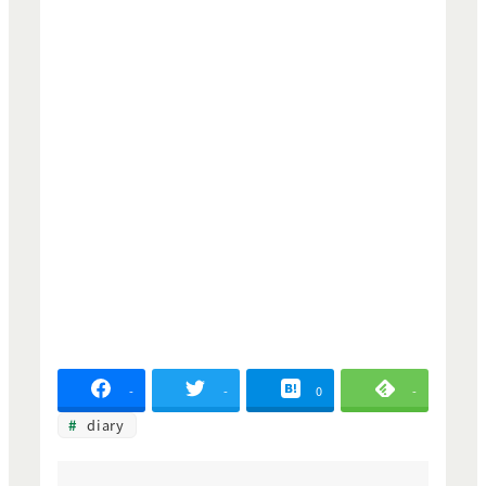
-
-
0
-
diary