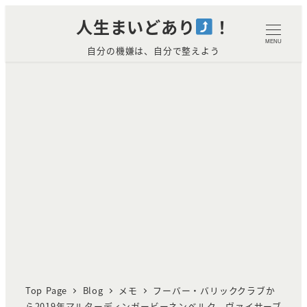
メ
人生まいどあり
！
イ
MENU
自分の機嫌は、自分で整えよう
ン
コ
ン
テ
ン
ツ
へ
移
動
Top Page
Blog
メモ
フーバー・バリッククラブか
ら2019年マルターディンガービーネンベルク ヴァイサーブ