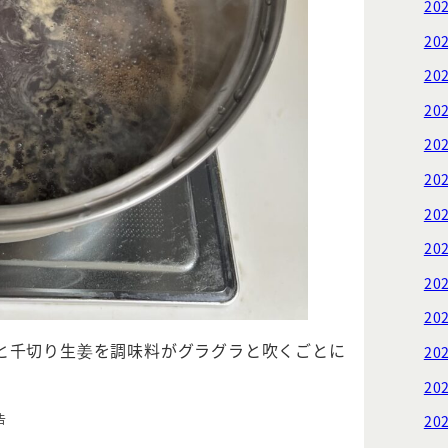
20
20
20
20
20
20
20
20
20
20
と千切り生姜を調味料がグラグラと吹くごとに
20
20
告
20