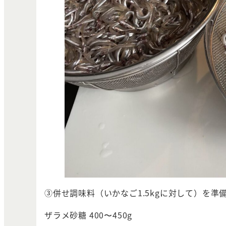
③併せ調味料（いかなご1.5kgに対して）を
ザラメ砂糖 400〜450g