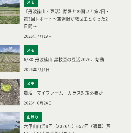
メモ
【丹波篠山・豆活】酷暑との闘い！第2回・
第3回レポート〜空調服が救世主となった2
日間〜
2026年7月19日
メモ
6/30 丹波篠山 黒枝豆の豆活2026、始動！
2026年7月1日
メモ
農活 マイファーム カラス対策必要か
2026年6月24日
山登り
六甲山山活8回（2026年）657回（通算）芦