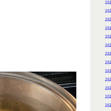
20
20
20
20
20
20
20
20
20
20
20
20
20