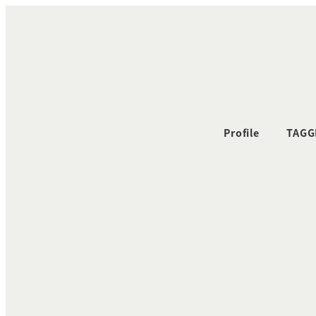
メ
イ
ン
コ
ン
テ
ン
Profile
TAGG
ツ
へ
移
動