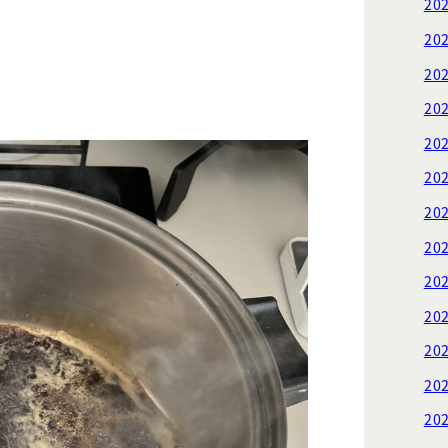
20
20
20
20
20
20
20
20
20
20
20
20
20