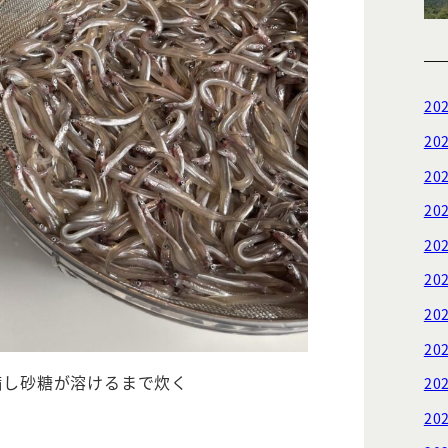
20
20
20
20
20
20
20
20
準備し砂糖が溶けるまで炊く
20
20